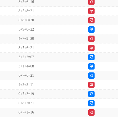
8+2+6=16
双
8+5+8=21
单
6+8+6=20
双
5+9+8=22
单
4+7+9=20
双
8+7+6=21
单
3+2+2=07
双
3+1+4=08
单
8+7+6=21
双
4+2+5=11
单
9+7+3=19
双
6+8+7=21
双
8+7+1=16
双