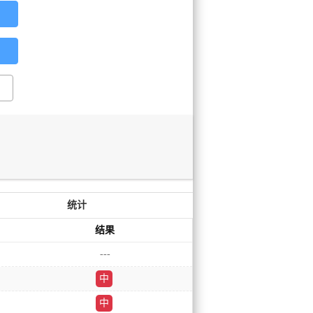
统计
结果
---
中
中