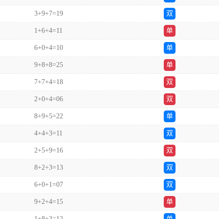
3+9+7=19
双
1+6+4=11
单
6+0+4=10
单
9+8+8=25
单
7+7+4=18
双
2+0+4=06
双
8+9+5=22
单
4+4+3=11
双
2+5+9=16
双
8+2+3=13
双
6+0+1=07
双
9+2+4=15
单
1+8+3=12
单