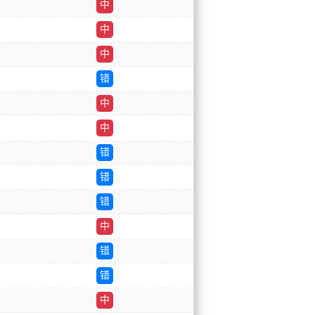
中
中
中
错
中
中
错
错
错
中
错
错
中