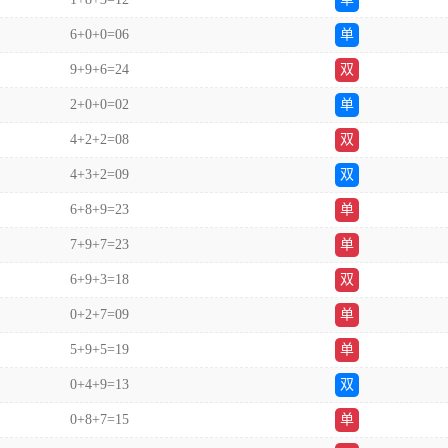
6+0+0=06
单
9+9+6=24
双
2+0+0=02
单
4+2+2=08
双
4+3+2=09
双
6+8+9=23
单
7+9+7=23
单
6+9+3=18
双
0+2+7=09
单
5+9+5=19
单
0+4+9=13
双
0+8+7=15
单