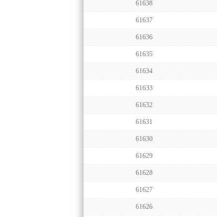
61638
61637
61636
61635
61634
61633
61632
61631
61630
61629
61628
61627
61626