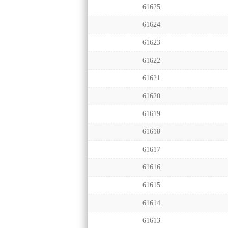
61625
61624
61623
61622
61621
61620
61619
61618
61617
61616
61615
61614
61613