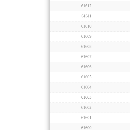
61612
61611
61610
61609
61608
61607
61606
61605
61604
61603
61602
61601
61600