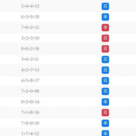
5+4+4=13
双
6+3+9=18
单
7+6+2=15
单
3+2+5=10
双
8+6+2=16
双
3+6+2=11
双
4+2+7=13
双
4+5+8=17
双
7+2+0=09
双
9+5+0=14
单
7+1+8=16
双
7+9+0=16
单
1+7+4=12
单