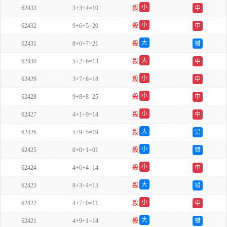
小
62433
3+3+4=10
殺
中
单
小
62432
9+6+5=20
殺
中
单
大
62431
8+6+7=21
殺
错
单
大
62430
5+2+6=13
殺
中
双
小
62429
3+7+8=18
殺
中
双
小
62428
9+8+8=25
殺
中
单
小
62427
4+1+9=14
殺
中
双
大
62426
5+9+5=19
殺
错
单
小
62425
0+0+1=01
殺
错
单
小
62424
4+6+4=14
殺
中
单
大
62423
8+3+4=15
殺
错
单
小
62422
4+7+0=11
殺
中
双
大
62421
4+9+1=14
殺
错