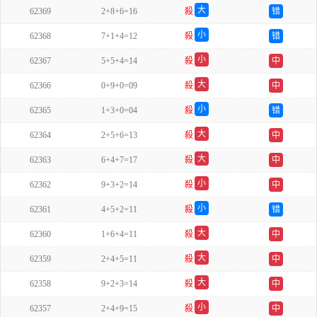
大
62369
2+8+6=16
殺
错
双
小
62368
7+1+4=12
殺
错
双
小
62367
5+5+4=14
殺
中
双
大
62366
0+9+0=09
殺
中
单
小
62365
1+3+0=04
殺
错
双
大
62364
2+5+6=13
殺
中
双
大
62363
6+4+7=17
殺
中
双
小
62362
9+3+2=14
殺
中
双
小
62361
4+5+2=11
殺
错
单
大
62360
1+6+4=11
殺
中
双
大
62359
2+4+5=11
殺
中
单
大
62358
9+2+3=14
殺
中
单
小
62357
2+4+9=15
殺
中