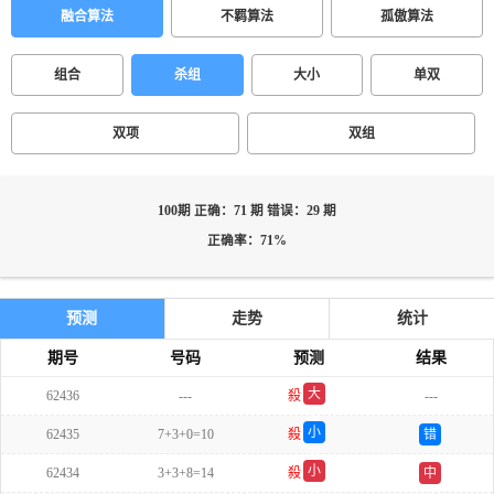
融合算法
不羁算法
孤傲算法
组合
杀组
大小
单双
双项
双组
100期 正确：71 期 错误：29 期
正确率：71%
预测
走势
统计
期号
号码
预测
结果
大
62436
---
殺
---
单
小
62435
7+3+0=10
殺
错
双
小
62434
3+3+8=14
殺
中
双