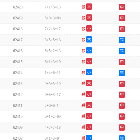
双
大
62420
7+1+5=13
殺
中
单
大
62419
5+0+3=08
殺
中
双
小
62418
7+2+8=17
殺
中
双
大
62417
8+5+5=18
殺
错
双
小
62416
6+5+2=13
殺
错
单
小
62415
6+1+3=10
殺
中
单
小
62414
1+4+6=11
殺
错
单
大
62413
0+5+5=10
殺
中
单
小
62412
6+8+3=17
殺
中
双
大
62411
2+6+6=14
殺
中
单
小
62410
6+1+2=09
殺
中
双
小
62409
4+7+7=18
殺
中
双
小
62408
0+1+3=04
殺
错