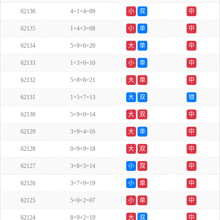
62136
4+1+4=09
小
双
中
62135
1+4+3=08
小
单
中
62134
5+9+6=20
大
单
中
62133
1+3+6=10
小
单
中
62132
5+8+8=21
大
单
中
62131
1+5+7=13
大
双
错
62130
5+9+0=14
大
双
中
62129
3+9+4=16
大
单
中
62128
0+9+9=18
大
双
中
62127
3+8+3=14
小
双
中
62126
3+7+9=19
小
单
中
62125
5+0+2=07
小
单
中
62124
8+9+2=19
大
双
中