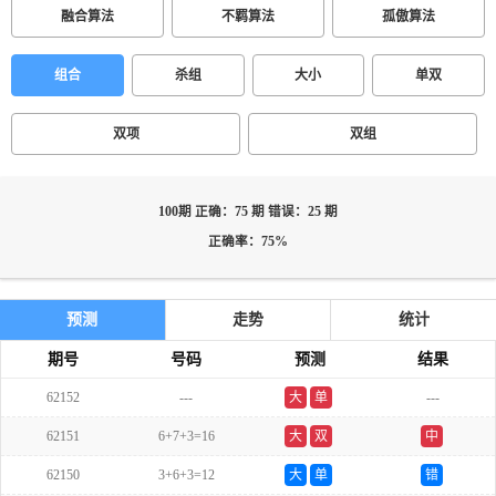
融合算法
不羁算法
孤傲算法
组合
杀组
大小
单双
双项
双组
100期 正确：75 期 错误：25 期
正确率：75%
预测
走势
统计
期号
号码
预测
结果
62152
---
大
单
---
62151
6+7+3=16
大
双
中
62150
3+6+3=12
大
单
错