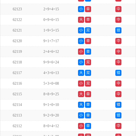
62123
2+9+4=15
小
单
中
62122
0+9+6=15
大
单
中
62121
1+9+5=15
小
双
错
62120
9+1+7=17
小
单
中
62119
2+4+6=12
小
单
中
62118
9+9+6=24
小
双
中
62117
4+3+6=13
大
双
错
62116
5+3+0=08
小
双
中
62115
8+8+9=25
大
单
中
62114
9+1+0=10
大
单
错
62113
9+2+9=20
小
单
错
62112
8+0+4=12
小
单
中