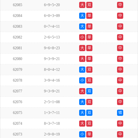
62085
6+9+5=20
大
双
中
62084
6+0+3=09
大
单
中
62083
0+7+4=11
大
单
中
62082
2+6+5=13
小
单
中
62081
9+6+8=23
大
单
中
62080
9+3+9=21
大
单
中
62079
8+0+4=12
大
双
中
62078
3+9+4=16
小
双
中
62077
9+3+9=21
大
双
中
62076
2+5+1=08
大
双
中
62075
1+3+7=11
大
双
错
62074
8+3+7=18
大
双
中
62073
2+9+8=19
小
单
中