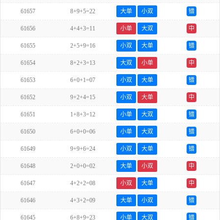
61657
8+9+5=22
大单
小双
错
61656
4+4+3=11
小单
大双
中
61655
2+5+9=16
小双
大单
错
61654
8+2+3=13
大双
小单
中
61653
6+0+1=07
小双
大单
错
61652
9+2+4=15
小双
大单
中
61651
1+8+3=12
小单
大双
错
61650
6+0+0=06
小单
大双
错
61649
9+9+6=24
小双
大单
错
61648
2+0+0=02
大单
小双
中
61647
4+2+2=08
小双
大单
中
61646
4+3+2=09
大单
小双
错
61645
6+8+9=23
小单
大双
错