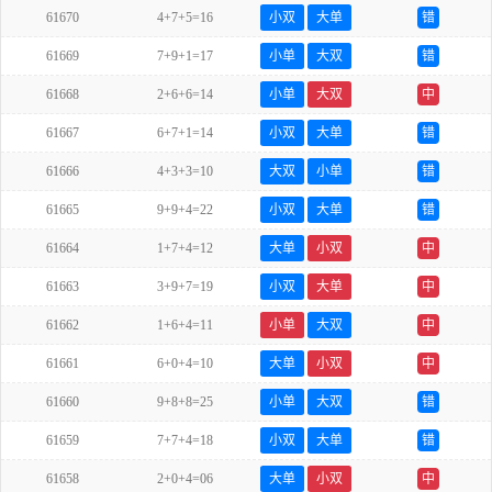
61670
4+7+5=16
小双
大单
错
61669
7+9+1=17
小单
大双
错
61668
2+6+6=14
小单
大双
中
61667
6+7+1=14
小双
大单
错
61666
4+3+3=10
大双
小单
错
61665
9+9+4=22
小双
大单
错
61664
1+7+4=12
大单
小双
中
61663
3+9+7=19
小双
大单
中
61662
1+6+4=11
小单
大双
中
61661
6+0+4=10
大单
小双
中
61660
9+8+8=25
小单
大双
错
61659
7+7+4=18
小双
大单
错
61658
2+0+4=06
大单
小双
中