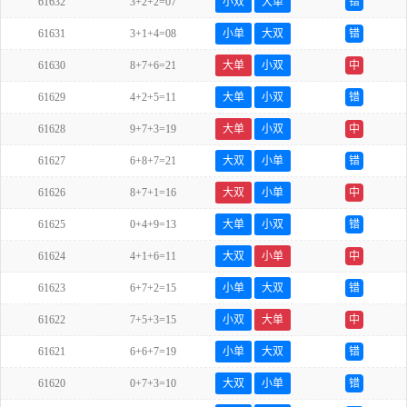
61632
3+2+2=07
小双
大单
错
61631
3+1+4=08
小单
大双
错
61630
8+7+6=21
大单
小双
中
61629
4+2+5=11
大单
小双
错
61628
9+7+3=19
大单
小双
中
61627
6+8+7=21
大双
小单
错
61626
8+7+1=16
大双
小单
中
61625
0+4+9=13
大单
小双
错
61624
4+1+6=11
大双
小单
中
61623
6+7+2=15
小单
大双
错
61622
7+5+3=15
小双
大单
中
61621
6+6+7=19
小单
大双
错
61620
0+7+3=10
大双
小单
错