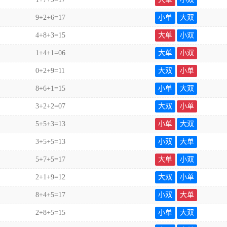
9+2+6=17
小单
大双
4+8+3=15
大单
小双
1+4+1=06
大单
小双
0+2+9=11
大双
小单
8+6+1=15
小单
大双
3+2+2=07
大双
小单
5+5+3=13
小单
大双
3+5+5=13
小双
大单
5+7+5=17
大单
小双
2+1+9=12
大双
小单
8+4+5=17
小双
大单
2+8+5=15
小单
大双