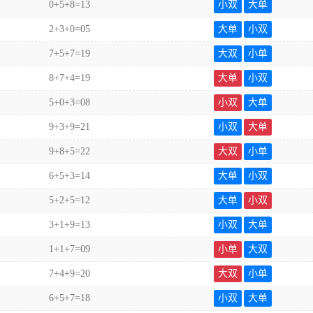
0+5+8=13
小双
大单
2+3+0=05
大单
小双
7+5+7=19
大双
小单
8+7+4=19
大单
小双
5+0+3=08
小双
大单
9+3+9=21
小双
大单
9+8+5=22
大双
小单
6+5+3=14
大单
小双
5+2+5=12
大单
小双
3+1+9=13
小双
大单
1+1+7=09
小单
大双
7+4+9=20
大双
小单
6+5+7=18
小双
大单