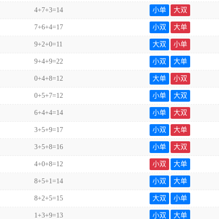
4+7+3=14
小单
大双
7+6+4=17
小双
大单
9+2+0=11
大双
小单
9+4+9=22
小双
大单
0+4+8=12
大单
小双
0+5+7=12
小单
大双
6+4+4=14
小单
大双
3+5+9=17
小双
大单
3+5+8=16
小单
大双
4+0+8=12
小双
大单
8+5+1=14
小双
大单
8+2+5=15
大双
小单
1+3+9=13
小双
大单