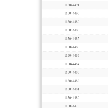
115044491
115044490
115044489
115044488
115044487
115044486
115044485
115044484
115044483
115044482
115044481
115044480
115044479