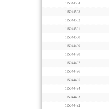
115044504
115044503
115044502
115044501
115044500
115044499
115044498
115044497
115044496
115044495
115044494
115044493
115044492