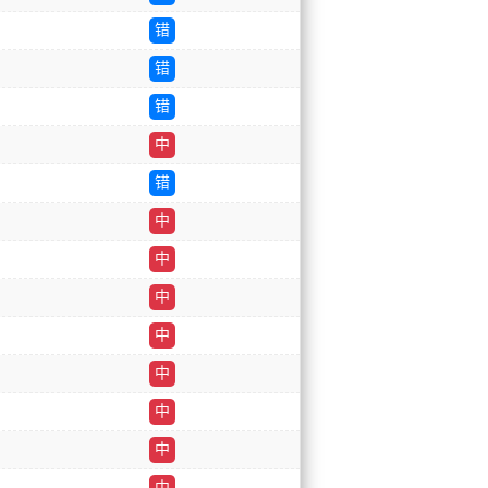
错
错
错
中
错
中
中
中
中
中
中
中
中