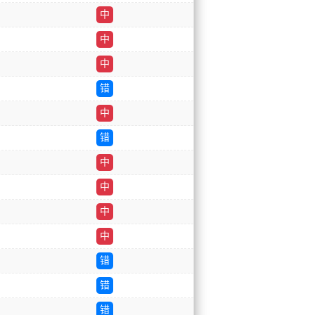
中
中
中
错
中
错
中
中
中
中
错
错
错