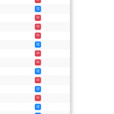
错
中
中
中
错
中
中
错
中
错
中
错