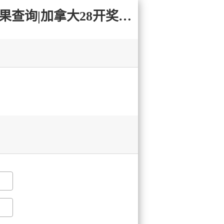
免费预测：28YC.com 加拿大PC预测网-pc28加拿大|历史开奖结果查询|加拿大28开奖结果预测官网_专注研究加拿大预测!