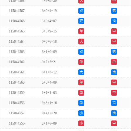
115044568
4+7+9=20
大
中
115044567
6+9+4=19
双
错
115044566
3+0+4=07
双
错
115044565
3+3+9=15
单
中
115044564
6+6+6=18
大
中
115044563
8+1+0=09
双
错
115044562
9+7+5=21
单
中
115044561
8+1+3=12
大
错
115044560
5+0+4=09
单
中
115044559
1+1+1=03
单
中
115044558
9+6+1=16
单
错
115044557
9+4+7=20
小
错
115044556
2+1+6=09
小
中