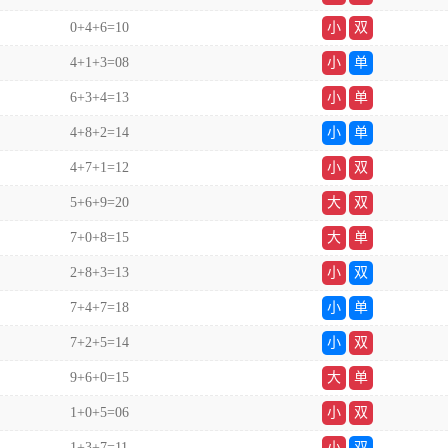
0+4+6=10
小
双
4+1+3=08
小
单
6+3+4=13
小
单
4+8+2=14
小
单
4+7+1=12
小
双
5+6+9=20
大
双
7+0+8=15
大
单
2+8+3=13
小
双
7+4+7=18
小
单
7+2+5=14
小
双
9+6+0=15
大
单
1+0+5=06
小
双
1+3+7=11
小
双