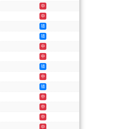
中
中
错
错
中
中
错
中
错
中
中
中
中