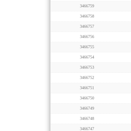
3466759
3466758
3466757
3466756
3466755
3466754
3466753
3466752
3466751
3466750
3466749
3466748
3466747