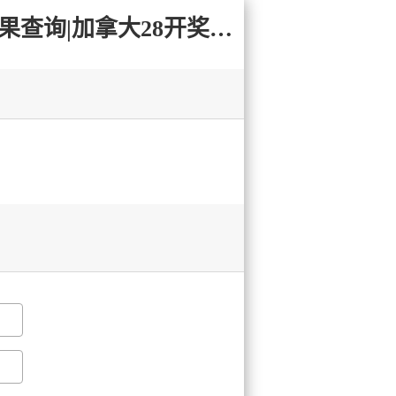
免费预测：28YC.com 加拿大PC预测网-pc28加拿大|历史开奖结果查询|加拿大28开奖结果预测官网_专注研究加拿大预测!