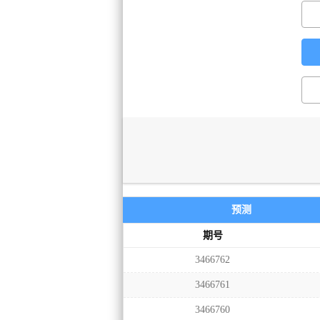
预测
期号
3466762
3466761
3466760