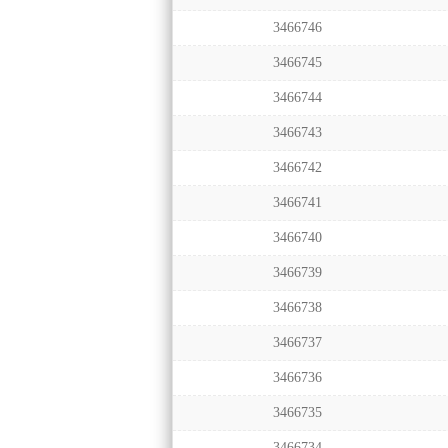
3466746
3466745
3466744
3466743
3466742
3466741
3466740
3466739
3466738
3466737
3466736
3466735
3466734