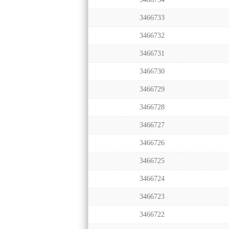
3466733
3466732
3466731
3466730
3466729
3466728
3466727
3466726
3466725
3466724
3466723
3466722