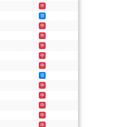
中
错
中
中
中
中
中
错
中
中
中
中
中