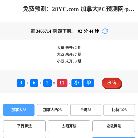
免费预测：28YC.com 加拿大PC预测网-pc28加拿大|历史开奖结果查询|加拿大28开奖结果预测官网_专注研究加拿大预测!
第
3466714
期 距下期：
02
分
44
秒
大单
未开:
2
期
大双
未开:
7
期
小双
未开:
3
期
3
6
2
11
小
单
咪牌
+
+
=
-
加拿大28
加拿大西28
台湾28
比特币28
平行算法
太阳算法
垃圾算法