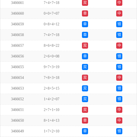
3466661
7+4+7=18
双
中
3466660
0+0+7=07
单
中
3466659
0+8+4=12
单
错
3466658
7+4+7=18
单
错
3466657
8+6+8=22
双
中
3466656
2+6+0=08
单
错
3466655
9+7+3=19
双
错
3466654
7+8+3=18
双
中
3466653
2+8+5=15
双
错
3466652
1+4+2=07
双
错
3466651
2+7+1=10
双
中
3466650
8+1+4=13
单
中
3466649
1+7+2=10
单
错