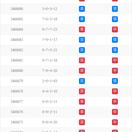
3466686
3+6+3=12
单
错
3466685
7+6+5=18
单
错
3466684
9+7+7=23
单
中
3466683
7+9+1=17
双
错
3466682
9+7+5=21
双
错
3466681
9+7+2=18
双
中
3466680
7+9+4=20
双
中
3466679
2+0+1=03
双
错
3466678
4+4+2=10
双
中
3466677
6+0+5=11
单
中
3466676
0+9+2=11
单
中
3466675
8+8+4=20
双
中