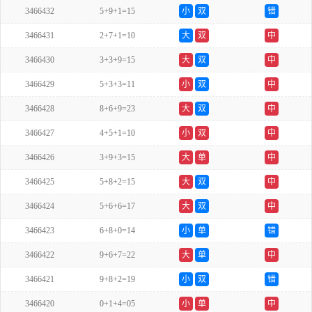
3466432
5+9+1=15
小
双
错
3466431
2+7+1=10
大
双
中
3466430
3+3+9=15
大
双
中
3466429
5+3+3=11
小
双
中
3466428
8+6+9=23
大
双
中
3466427
4+5+1=10
小
双
中
3466426
3+9+3=15
大
单
中
3466425
5+8+2=15
大
双
中
3466424
5+6+6=17
大
双
中
3466423
6+8+0=14
小
单
错
3466422
9+6+7=22
大
单
中
3466421
9+8+2=19
小
双
错
3466420
0+1+4=05
小
单
中