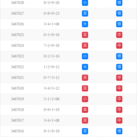
3467028
8+3+9=20
小
错
3467027
6+8+9=23
双
错
3467026
3+4+1=08
大
错
3467025
6+1+9=16
双
中
3467024
7+2+9=18
双
中
3467023
9+2+5=16
小
错
3467022
1+2+9=12
大
错
3467021
0+7+5=12
双
中
3467020
3+4+5=12
双
中
3467019
5+1+2=08
小
中
3467018
9+9+1=19
单
中
3467017
3+4+1=08
双
中
3467016
9+1+9=19
双
错