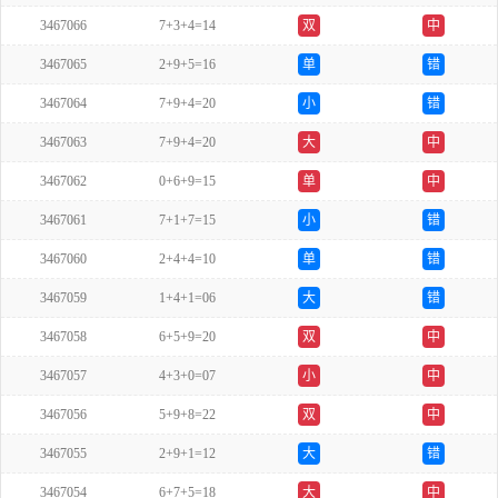
3467066
7+3+4=14
双
中
3467065
2+9+5=16
单
错
3467064
7+9+4=20
小
错
3467063
7+9+4=20
大
中
3467062
0+6+9=15
单
中
3467061
7+1+7=15
小
错
3467060
2+4+4=10
单
错
3467059
1+4+1=06
大
错
3467058
6+5+9=20
双
中
3467057
4+3+0=07
小
中
3467056
5+9+8=22
双
中
3467055
2+9+1=12
大
错
3467054
6+7+5=18
大
中