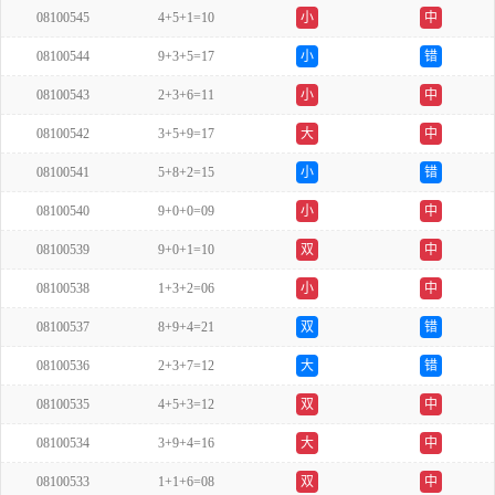
08100545
4+5+1=10
小
中
08100544
9+3+5=17
小
错
08100543
2+3+6=11
小
中
08100542
3+5+9=17
大
中
08100541
5+8+2=15
小
错
08100540
9+0+0=09
小
中
08100539
9+0+1=10
双
中
08100538
1+3+2=06
小
中
08100537
8+9+4=21
双
错
08100536
2+3+7=12
大
错
08100535
4+5+3=12
双
中
08100534
3+9+4=16
大
中
08100533
1+1+6=08
双
中