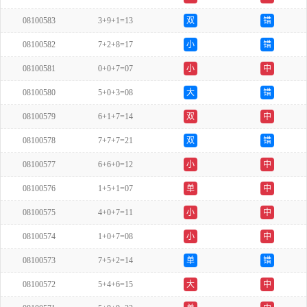
08100583
3+9+1=13
双
错
08100582
7+2+8=17
小
错
08100581
0+0+7=07
小
中
08100580
5+0+3=08
大
错
08100579
6+1+7=14
双
中
08100578
7+7+7=21
双
错
08100577
6+6+0=12
小
中
08100576
1+5+1=07
单
中
08100575
4+0+7=11
小
中
08100574
1+0+7=08
小
中
08100573
7+5+2=14
单
错
08100572
5+4+6=15
大
中