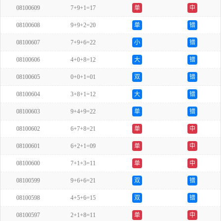
08100609
7+9+1=17
单
中
08100608
9+9+2=20
单
错
08100607
7+9+6=22
小
错
08100606
4+0+8=12
大
错
08100605
0+0+1=01
双
错
08100604
3+8+1=12
大
错
08100603
9+4+9=22
单
错
08100602
6+7+8=21
单
中
08100601
6+2+1=09
单
中
08100600
7+1+3=11
单
中
08100599
9+6+6=21
双
错
08100598
4+5+6=15
双
错
08100597
2+1+8=11
单
中