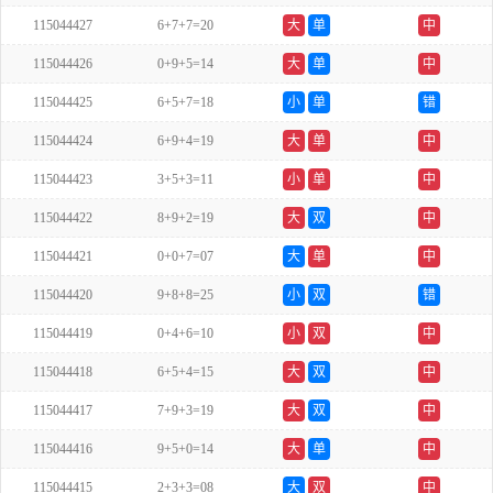
115044427
6+7+7=20
大
单
中
115044426
0+9+5=14
大
单
中
115044425
6+5+7=18
小
单
错
115044424
6+9+4=19
大
单
中
115044423
3+5+3=11
小
单
中
115044422
8+9+2=19
大
双
中
115044421
0+0+7=07
大
单
中
115044420
9+8+8=25
小
双
错
115044419
0+4+6=10
小
双
中
115044418
6+5+4=15
大
双
中
115044417
7+9+3=19
大
双
中
115044416
9+5+0=14
大
单
中
115044415
2+3+3=08
大
双
中