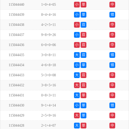
115044440
1+0+4=05
小
单
中
115044439
8+4+4=16
小
单
错
115044438
4+2+5=11
小
双
中
115044437
9+8+9=26
小
双
中
115044436
6+0+0=06
小
双
中
115044435
3+0+8=11
大
双
错
115044434
4+6+8=18
小
单
错
115044433
5+3+0=08
大
双
中
115044432
3+8+5=16
大
双
中
115044431
0+8+3=11
大
单
中
115044430
9+1+4=14
小
单
错
115044429
2+5+9=16
大
单
中
115044428
2+1+4=07
大
单
中