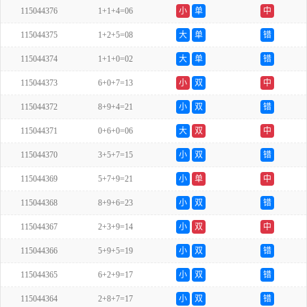
115044376
1+1+4=06
小
单
中
115044375
1+2+5=08
大
单
错
115044374
1+1+0=02
大
单
错
115044373
6+0+7=13
小
双
中
115044372
8+9+4=21
小
双
错
115044371
0+6+0=06
大
双
中
115044370
3+5+7=15
小
双
错
115044369
5+7+9=21
小
单
中
115044368
8+9+6=23
小
双
错
115044367
2+3+9=14
小
双
中
115044366
5+9+5=19
小
双
错
115044365
6+2+9=17
小
双
错
115044364
2+8+7=17
小
双
错