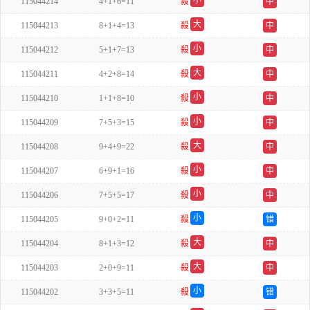
小
115044214
4+1+6=11
殺
中
双
大
115044213
8+1+4=13
殺
中
单
小
115044212
5+1+7=13
殺
中
双
大
115044211
4+2+8=14
殺
中
单
小
115044210
1+1+8=10
殺
中
单
小
115044209
7+5+3=15
殺
中
单
大
115044208
9+4+9=22
殺
中
单
小
115044207
6+9+1=16
殺
中
双
小
115044206
7+5+5=17
殺
中
单
小
115044205
9+0+2=11
殺
错
单
大
115044204
8+1+3=12
殺
中
单
大
115044203
2+0+9=11
殺
中
双
小
115044202
3+3+5=11
殺
错
单