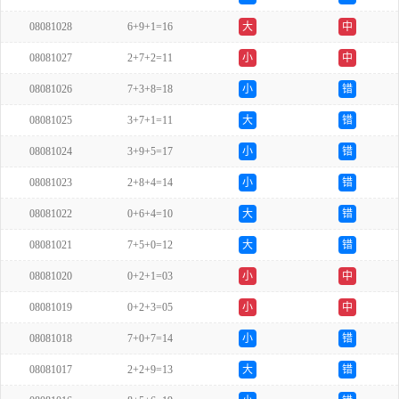
08081028
6+9+1=16
大
中
08081027
2+7+2=11
小
中
08081026
7+3+8=18
小
错
08081025
3+7+1=11
大
错
08081024
3+9+5=17
小
错
08081023
2+8+4=14
小
错
08081022
0+6+4=10
大
错
08081021
7+5+0=12
大
错
08081020
0+2+1=03
小
中
08081019
0+2+3=05
小
中
08081018
7+0+7=14
小
错
08081017
2+2+9=13
大
错