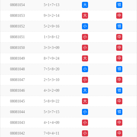
08081054
5+1+7=13
大
错
08081053
9+3+2=14
大
中
08081052
5+2+9=16
小
错
08081051
1+3+8=12
小
中
08081050
3+3+3=09
小
中
08081049
8+7+9=24
大
中
08081048
7+5+8=20
小
错
08081047
2+5+3=10
小
中
08081046
4+3+2=09
大
错
08081045
5+8+9=22
大
中
08081044
5+3+7=15
小
错
08081043
4+1+4=09
小
中
08081042
7+0+4=11
小
中