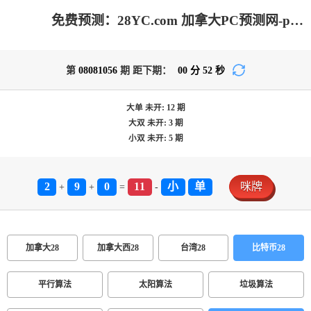
免费预测：28YC.com 加拿大PC预测网-pc28加拿大|历史开奖结果查询|加拿大28开奖结果预测官网_专注研究加拿大预测!
第
08081056
期 距下期：
00
分
52
秒
大单
未开:
12
期
大双
未开:
3
期
小双
未开:
5
期
2
9
0
11
小
单
咪牌
+
+
=
-
加拿大28
加拿大西28
台湾28
比特币28
平行算法
太阳算法
垃圾算法