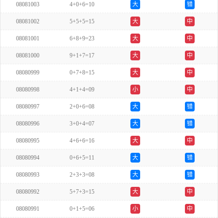
08081003
4+0+6=10
大
错
08081002
5+5+5=15
大
中
08081001
6+8+9=23
大
中
08081000
9+1+7=17
大
中
08080999
0+7+8=15
大
中
08080998
4+1+4=09
小
中
08080997
2+0+6=08
大
错
08080996
3+0+4=07
大
错
08080995
4+6+6=16
大
中
08080994
0+6+5=11
大
错
08080993
2+3+3=08
大
错
08080992
5+7+3=15
大
中
08080991
0+1+5=06
小
中