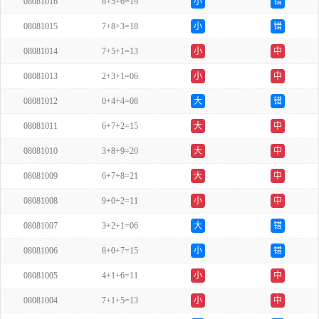
08081016
8+5+6=19
小
错
08081015
7+8+3=18
小
错
08081014
7+5+1=13
小
中
08081013
2+3+1=06
小
中
08081012
0+4+4=08
大
错
08081011
6+7+2=15
大
中
08081010
3+8+9=20
大
中
08081009
6+7+8=21
大
中
08081008
9+0+2=11
小
中
08081007
3+2+1=06
大
错
08081006
8+0+7=15
小
错
08081005
4+1+6=11
小
中
08081004
7+1+5=13
小
中